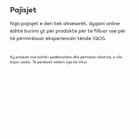
Aksesorë
Pajisjet
IQOS ILUMA ONE
Nga pajisjet e deri tek aksesorët, dyqani online
është burimi yt për produkte për të filluar ose për
Pajisjet
të përmirësuar eksperiencën tënde IQOS.
Aksesorë
Ky produkt nuk është i padëmshëm dhe përmban nikotinë, e cila
krijon varësi. Të përdoret vetëm nga të rritur.