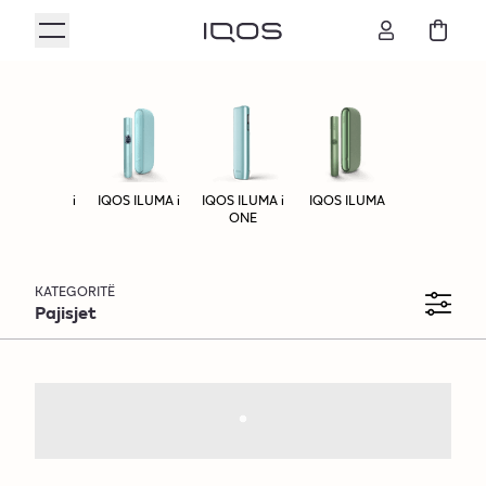
IQOS ILUMA i
IQOS ILUMA i
IQOS ILUMA i
IQOS ILUMA
Aksesorë
PRIME
ONE
KATEGORITË
Pajisjet
IQOS ILUMA
Pajisje